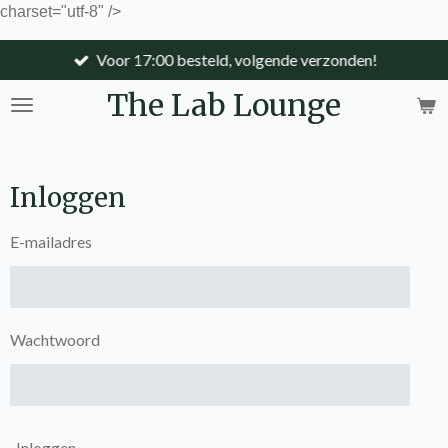
charset="utf-8" />
Ga
direct
Voor 17:00 besteld, volgende verzonden!
naar
de
The Lab Lounge
hoofdinhoud
Inloggen
E-mailadres
Wachtwoord
Inloggen